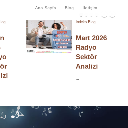
Ana Sayfa
Blog
İletişim
Blog
Indeks Blog
an
Mart 2026
6
Radyo
yo
Sektör
ör
Analizi
izi
...