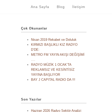
Ana Sayfa
Blog
İletişim
Çok Okunanlar
Nisan 2019 Rekabet ve Doluluk
KIRMIZI BAŞLIKLI KIZ RADYO
D’DE:
METRO FM YAYIN AKIŞI DEĞİŞİMİ
….
RADYO MÜZİK 1 OCAK’TA
REKLAMSIZ VE KESİNTİSİZ
YAYINA BAŞLIYOR
BAY J CAPITAL RADIO DA !!!
Son Yazılar
Haziran 2026 Radyo Sektör Analizi