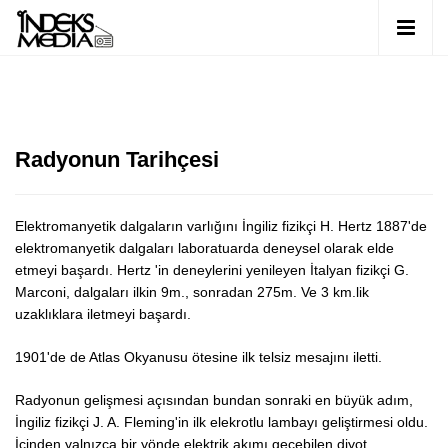
Radyonun Tarihçesi
Elektromanyetik dalgaların varlığını İngiliz fizikçi H. Hertz 1887'de
elektromanyetik dalgaları laboratuarda deneysel olarak elde
etmeyi başardı. Hertz 'in deneylerini yenileyen İtalyan fizikçi G.
Marconi, dalgaları ilkin 9m., sonradan 275m. Ve 3 km.lik
uzaklıklara iletmeyi başardı.
1901'de de Atlas Okyanusu ötesine ilk telsiz mesajını iletti.
Radyonun gelişmesi açısından bundan sonraki en büyük adım,
İngiliz fizikçi J. A. Fleming'in ilk elekrotlu lambayı geliştirmesi oldu.
İçinden yalnızca bir yönde elektrik akımı geçebilen diyot,