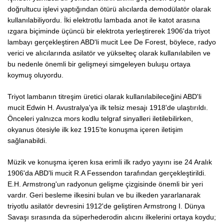
doğrultucu işlevi yaptığından ötürü alıcılarda demodülatör olarak
kullanılabiliyordu. İki elektrotlu lambada anot ile katot arasına
ızgara biçiminde üçüncü bir elektrota yerleştirerek 1906'da triyot
lambayı gerçekleştiren ABD'li mucit Lee De Forest, böylece, radyo
verici ve alıcılarında asilatör ve yükselteç olarak kullanılabilen ve
bu nedenle önemli bir gelişmeyi simgeleyen buluşu ortaya
koymuş oluyordu.
Triyot lambanın titreşim üretici olarak kullanılabileceğini ABD'li
mucit Edwin H. Avustralya'ya ilk telsiz mesajı 1918'de ulaştırıldı.
Önceleri yalnızca mors kodlu telgraf sinyalleri iletilebilirken,
okyanus ötesiyle ilk kez 1915'te konuşma içeren iletişim
sağlanabildi.
Müzik ve konuşma içeren kısa erimli ilk radyo yayını ise 24 Aralık
1906'da ABD'li mucit R.A Fessendon tarafından gerçekleştirildi.
E.H. Armstrong'un radyonun gelişme çizgisinde önemli bir yeri
vardır. Geri besleme ilkesini bulan ve bu ilkeden yararlanarak
triyotlu asilatör devresini 1912'de geliştiren Armstrong I. Dünya
Savaşı sırasında da süperhederodin alıcını ilkelerini ortaya koydu;