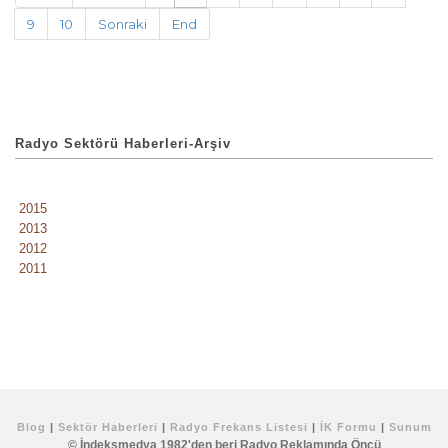
9
10
Sonraki
End
Radyo Sektörü Haberleri-Arşiv
2015
2013
2012
2011
Blog
|
Sektör Haberleri
|
Radyo Frekans Listesi
|
İK Formu
|
Sunum
© İndeksmedya 1982'den beri Radyo Reklamında Öncü