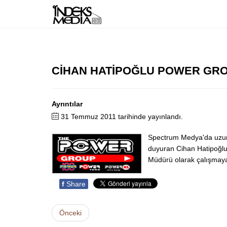
CİHAN HATİPOĞLU POWER GR
Ayrıntılar
31 Temmuz 2011 tarihinde yayınlandı.
Spectrum Medya'da uzun y
duyuran Cihan Hatipoğlu
Müdürü olarak çalışmaya
f
Share
Önceki