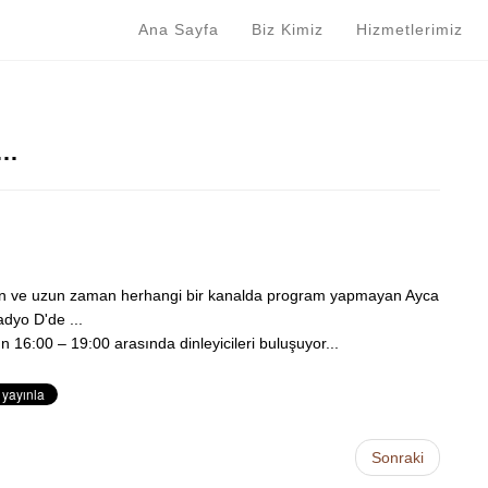
Ana Sayfa
Biz Kimiz
Hizmetlerimiz
A…
an ve uzun zaman herhangi bir kanalda program yapmayan Ayca
adyo D'de ...
n 16:00 – 19:00 arasında dinleyicileri buluşuyor...
Sonraki