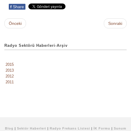
f
Share
Önceki
Sonraki
Radyo Sektörü Haberleri-Arşiv
2015
2013
2012
2011
Blog
|
Sektör Haberleri
|
Radyo Frekans Listesi
|
İK Formu
|
Sunum